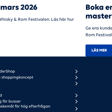
 mars 2026
Boka e
masterc
hisky & Rom Festivalen. Läs här hur
Ge era kunde
Rom Festival
LÄS MER
ooter 1 (DK + SE)
ooter 2
rderShop
p shoppingkoncept
d
g för bussar
skemål för hög efterfrågan