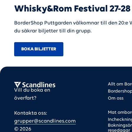
Whisky&Rom Festival 27-28
BorderShop Puttgarden välkomnar till den 20:e W
du säkrar biljetter till din grupp.
BOKA BILJETTER
Bus f
Bus f
Scandlines Bus
Allt om Bo
Vill du boka en
Bordersho
överfart?
Om oss
Mat ombor
Kontakta oss:
Inchecknin
grupper@scandlines.com
Bokningsön
©
2026
resedagar