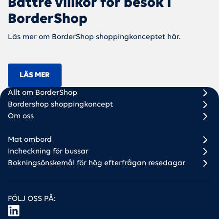
Bättre villkor för besök i
BorderShop
Läs mer om BorderShop shoppingkonceptet här.
LÄS MER
Scandlines Bus
Bus footer 1 (DK + SE)
Bus footer 2
Allt om BorderShop
Bordershop shoppingkoncept
Om oss
Mat ombord
Incheckning för bussar
Bokningsönskemål för hög efterfrågan resedagar
FÖLJ OSS PÅ: