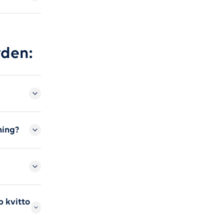
rden:
ning?
p kvitto