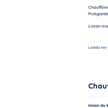
Chaufföre
Puttgard
Listan mai
Ladda ner f
Chauf
Innan du 