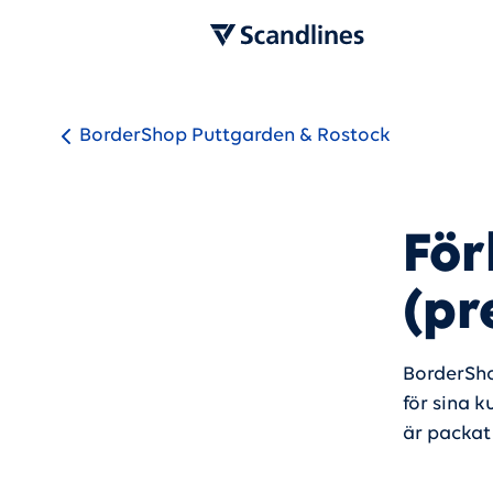
BorderShop Puttgarden & Rostock
För
(pr
BorderSho
för sina k
är packat 