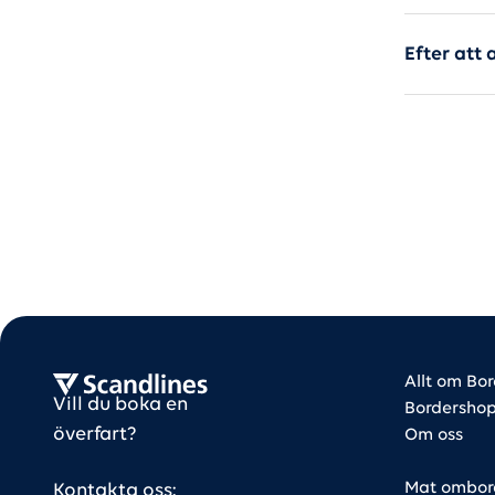
Efter att 
Bus f
Bus f
Scandlines Bus
Allt om Bo
Vill du boka en
Bordersho
överfart?
Om oss
Mat ombor
Kontakta oss: