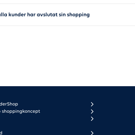
alla kunder har avslutat sin shopping
ooter 1 (DK + SE)
ooter 2
rderShop
p shoppingkoncept
d