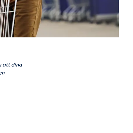
 att dina
en.