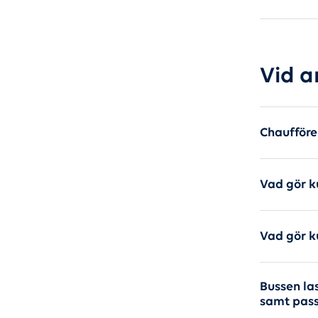
Vid a
Chauffören
Vad gör k
Vad gör k
Bussen la
samt pass 