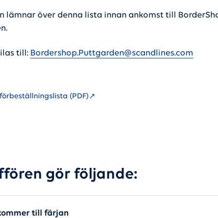
n lämnar över denna lista innan ankomst till BorderSh
en.
las till:
Bordershop.Puttgarden@scandlines.com
örbeställningslista (PDF)
fören gör följande:
kommer till färjan