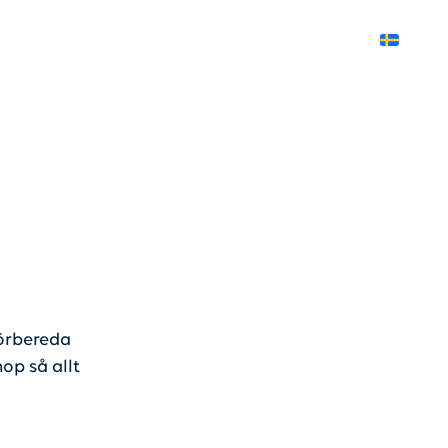
Svenska
förbereda
op så allt